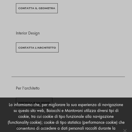
CONTATTA IL GEOMETRA
Interior Design
CONTATTA L'ARCHITETTO
Per l'architetto
PRENOTA B&M HOME
La informiamo che, per migliorare la sua esperienza di navigazione
su questo sito web, Baiocchi e Mantovani utilizza diversi tipi di
cookie, tra cui cookie di tipo funzionale alla navigazione
(functionality cookie); cookie di tipo statistico (performance cookie) che
Seguici sui social
consentono di accedere a dati personali raccolti durante la