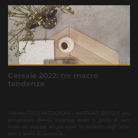
Cersaie 2022: tre macro
tendenze
1-Forma CUSTOMIZZAZIONE– MATERIALE IBRIDO Il gres
porcellanato diventa materiale ibrido in grado di dare
forma ad elementi sempre nuovi. La tendenza degli ultimi
anni è quella di portare le...