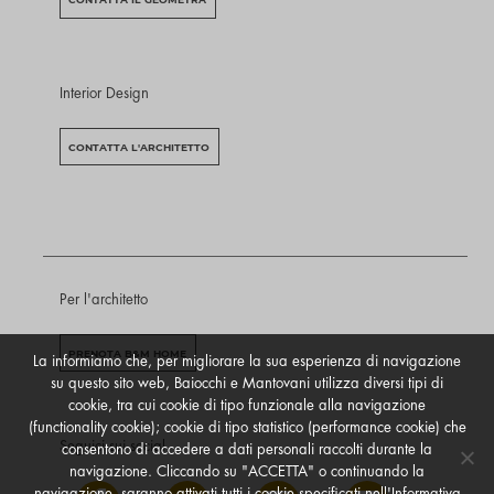
Interior Design
CONTATTA L'ARCHITETTO
Per l'architetto
PRENOTA B&M HOME
La informiamo che, per migliorare la sua esperienza di navigazione
su questo sito web, Baiocchi e Mantovani utilizza diversi tipi di
cookie, tra cui cookie di tipo funzionale alla navigazione
(functionality cookie); cookie di tipo statistico (performance cookie) che
Seguici sui social
consentono di accedere a dati personali raccolti durante la
navigazione. Cliccando su "ACCETTA" o continuando la
navigazione, saranno attivati tutti i cookie specificati nell'Informativa