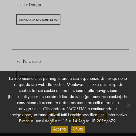
Interior Design
CONTATTA L'ARCHITETTO
Per l'architetto
PRENOTA B&M HOME
La informiamo che, per migliorare la sua esperienza di navigazione
su questo sito web, Baiocchi e Mantovani utilizza diversi tipi di
cookie, tra cui cookie di tipo funzionale alla navigazione
(functionality cookie); cookie di tipo statistico (performance cookie) che
Seguici sui social
consentono di accedere a dati personali raccolti durante la
navigazione. Cliccando su "ACCETTA" o continuando la
navigazione, saranno attivati tutti i cookie specificati nell'Informativa
Estesa ai sensi degli artt. 13 e 14 Reg.to UE 2016/679.
Accetta
Rifiuta