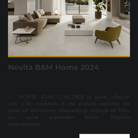
Novità B&M Home 2024
1. NOVITA’ ATLAS CONCORDE Le nuove collezioni
sono il filo conduttore di una proposta espositiva che
punta sull’innovazione, allargando gli orizzonti del futuro
con nuove sorprendenti finiture. Eleganza
contemporanea,...