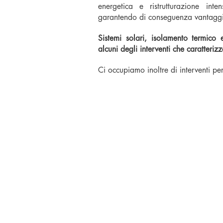
energetica e ristrutturazione in
garantendo di conseguenza vantaggi
Sistemi solari, isolamento termico
alcuni degli interventi che caratterizz
Ci occupiamo inoltre di interventi p