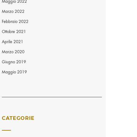
Maggio 2022
Marzo 2022
Febbraio 2022
Ottobre 2021
Aprile 2021
Marzo 2020
Giugno 2019
Maggio 2019
CATEGORIE