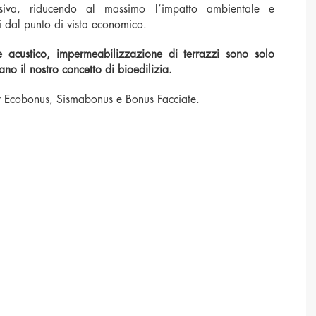
tensiva, riducendo al massimo l’impatto ambientale e
 dal punto di vista economico.
 e acustico, impermeabilizzazione di terrazzi sono solo
ano il nostro concetto di bioedilizia.
er Ecobonus, Sismabonus e Bonus Facciate.