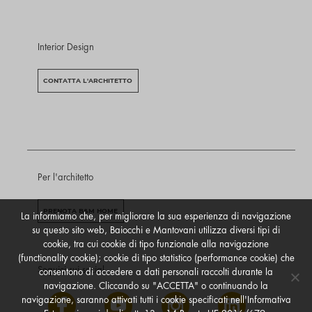
Interior Design
CONTATTA L'ARCHITETTO
Per l'architetto
PRENOTA B&M HOME
La informiamo che, per migliorare la sua esperienza di navigazione
su questo sito web, Baiocchi e Mantovani utilizza diversi tipi di
cookie, tra cui cookie di tipo funzionale alla navigazione
(functionality cookie); cookie di tipo statistico (performance cookie) che
Seguici sui social
consentono di accedere a dati personali raccolti durante la
navigazione. Cliccando su "ACCETTA" o continuando la
navigazione, saranno attivati tutti i cookie specificati nell'Informativa